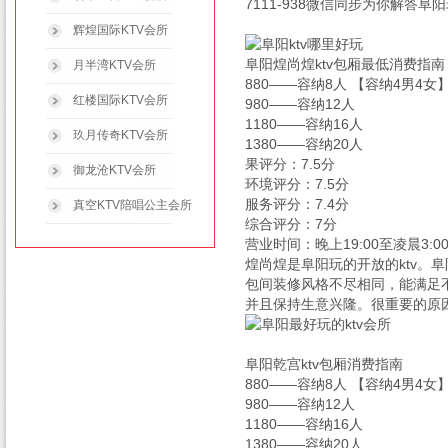
7111-938微信同步为你解答阜
辉煌国际KTV会所
阜阳煌尚煌ktv包厢最低消费指南
月半湾KTV会所
880——容纳8人 【容纳4男4女
红楼国际KTV会所
980——容纳12人
1180——容纳16人
玖月传奇KTV会所
1380——容纳20人
果评分：7.5分
御龙沧KTV会所
环境评分：7.5分
服务评分：7.4分
真空KTV陪唱公主会所
综合评分：7分
营业时间：晚上19:00至凌晨3:0
煌尚煌是阜阳玩的开放的ktv。
包间装修风格不尽相同，能满足不
并且保持生意兴隆。很重要的原因
阜阳乾宫ktv包厢消费指南
880——容纳8人 【容纳4男4女
980——容纳12人
1180——容纳16人
1380——容纳20人