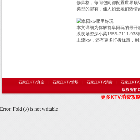
修风格，每间包间都配置世界顶
类型的都有，佳人如云她们热情
本文详细为你解答阜阳玩的最开
系夜场资深小柔1555-7111
主流ktv，还有更多打折优惠，
|
石家庄KTV真空
|
石家庄KTV荤场
|
石家庄KTV消费
|
石家庄KT
版权所有 C
更多KTV消费攻
Error: Fold (./) is not writable